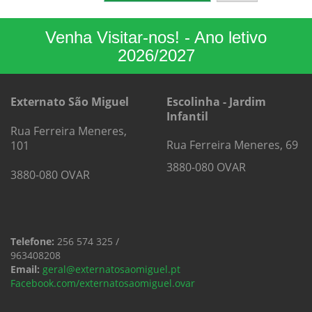
Venha Visitar-nos! - Ano letivo
2026/2027
Externato São Miguel
Escolinha - Jardim
Infantil
Rua Ferreira Meneres,
Rua Ferreira Meneres, 69
101
3880-080 OVAR
3880-080 OVAR
Telefone:
256 574 325 /
963408208
Email:
geral@externatosaomiguel.pt
Facebook.com/externatosaomiguel.ovar