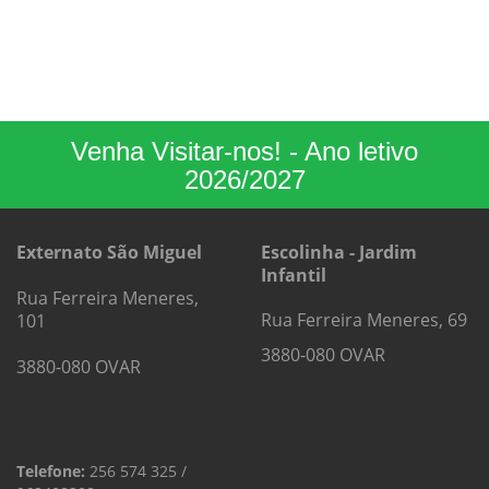
Venha Visitar-nos! - Ano letivo
2026/2027
Externato São Miguel
Escolinha - Jardim
Infantil
Rua Ferreira Meneres,
Rua Ferreira Meneres, 69
101
3880-080 OVAR
3880-080 OVAR
Telefone:
256 574 325 /